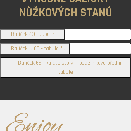
NŮŽKOVÝCH STANŮ
Balíček 40 - tabule "U"
Balíček U 60 - tabule "U"
Balíček 66 - kulaté stoly + obdelníková přední
tabule