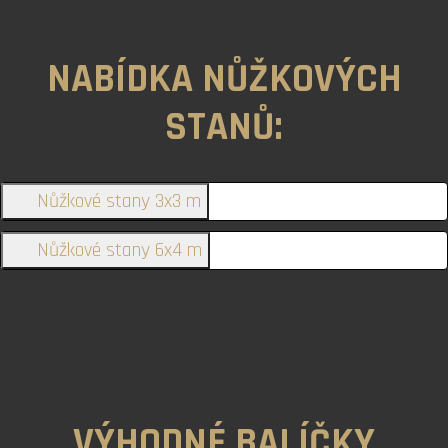
NABÍDKA NŮŽKOVÝCH
STANŮ:
Nůžkové stany 3x3 m
Nůžkové stany 6x4 m
VÝHODNÉ BALÍČKY