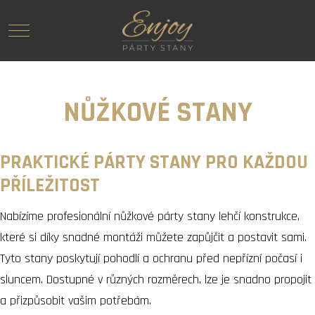
Mobile Menu Toggle
NŮŽKOVÉ STANY
PRAKTICKÉ PÁRTY STANY PRO KAŽDOU
PŘÍLEŽITOST
Nabízíme profesionální nůžkové párty stany lehčí konstrukce,
které si díky snadné montáži můžete zapůjčit a postavit sami.
Tyto stany poskytují pohodlí a ochranu před nepřízní počasí i
sluncem. Dostupné v různých rozměrech, lze je snadno propojit
a přizpůsobit vašim potřebám.